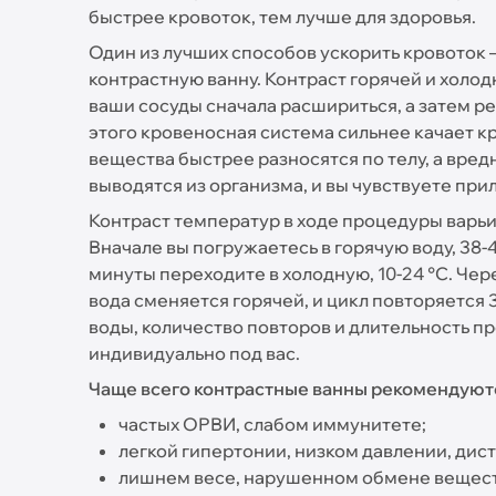
быстрее кровоток, тем лучше для здоровья.
Один из лучших способов ускорить кровоток 
контрастную ванну. Контраст горячей и холод
ваши сосуды сначала расшириться, а затем рез
этого кровеносная система сильнее качает кр
вещества быстрее разносятся по телу, а вре
выводятся из организма, и вы чувствуете прил
Контраст температур в ходе процедуры варьир
Вначале вы погружаетесь в горячую воду, 38-44
минуты переходите в холодную, 10-24 °C. Чер
вода сменяется горячей, и цикл повторяется 
воды, количество повторов и длительность 
индивидуально под вас.
Чаще всего контрастные ванны рекомендуютс
частых ОРВИ, слабом иммунитете;
легкой гипертонии, низком давлении, дис
лишнем весе, нарушенном обмене вещест