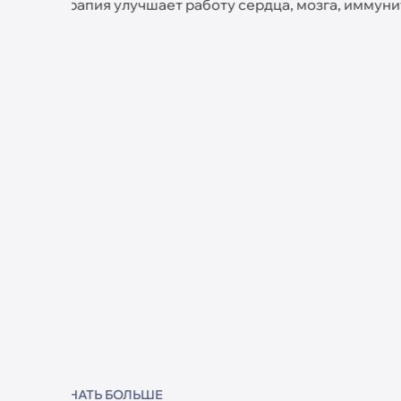
яет
массаж, укрепляющий сосуды, улучшая л
ез побочных
стимулируя синтез коллагена для идеаль
УЗНАТЬ БОЛЬШЕ