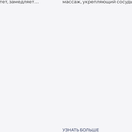
имфоток, снижая отёки и
приглашает на лечени
ной фигуры и здоровья.