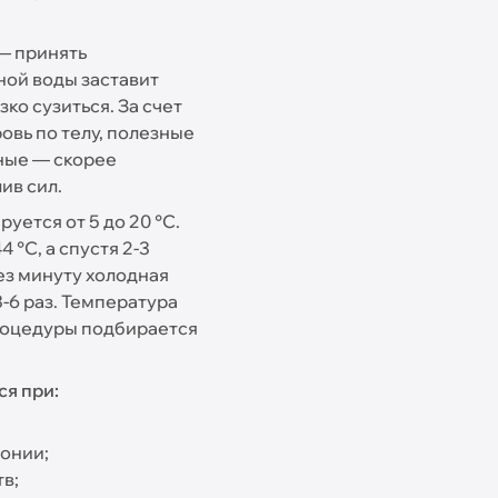
— принять
ной воды заставит
ко сузиться. За счет
овь по телу, полезные
дные — скорее
ив сил.
уется от 5 до 20 °C.
 °C, а спустя 2-3
ез минуту холодная
3-6 раз. Температура
процедуры подбирается
я при:
тонии;
в;