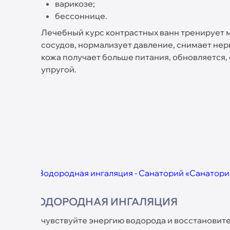
варикозе;
бессоннице.
Лечебный курс контрастных ванн тренирует
сосудов, нормализует давление, снимает не
кожа получает больше питания, обновляется,
упругой.
RSL-СКУЛЬПТУРИРОВАНИЕ
 Водородная
RSL-скульптурирование — инновационн